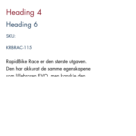
Heading 4
Heading 6
SKU:
KRBRAC-115
RapidBike Race er den største utgaven. 
Den har akkurat de samme egenskapene 
som lillebroren EVO, men kanskje den 
største forskjellen er at den har 
Legg i handlekurv
tenningsforskyver. Ved mulighet til å 
justere tenning klarer man i enda større 
grad å få en MC med supersmooth 
gasspådrag. I tillegg til tenningsjustering, 
kan denne også sammen med Youtune 
panelet aktivere Traction Control, Launch 
Control, og Pit-limiter. Kommer med 