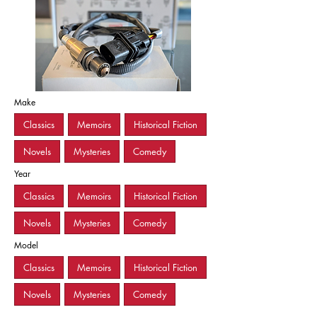
Make
Classics
Memoirs
Historical Fiction
Novels
Mysteries
Comedy
Year
Classics
Memoirs
Historical Fiction
Novels
Mysteries
Comedy
Model
Classics
Memoirs
Historical Fiction
Novels
Mysteries
Comedy