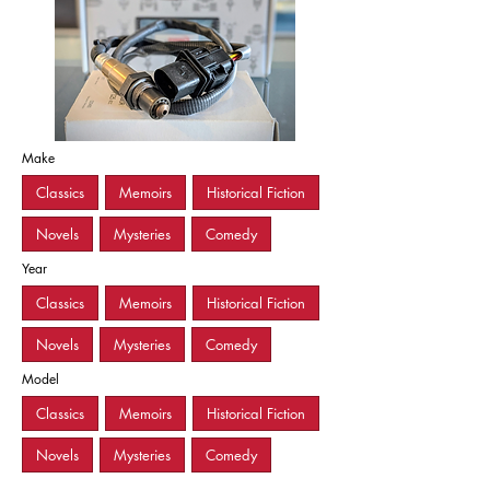
Make
Classics
Memoirs
Historical Fiction
Novels
Mysteries
Comedy
Year
Classics
Memoirs
Historical Fiction
Novels
Mysteries
Comedy
Model
Classics
Memoirs
Historical Fiction
Novels
Mysteries
Comedy