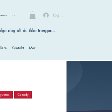
Logg inn
hansen.no
lge deg alt du ikke trenger...
lere
Kontakt
Mer
steries
Comedy