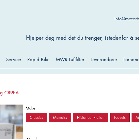
info@motor
Hjelper deg med det du trenger, istedenfor å se
Service
Rapid Bike
MWR Luftfilter
Leverandører
Forhand
gg CR9EA
Make
Classics
Memoirs
Historical Fiction
Novels
My