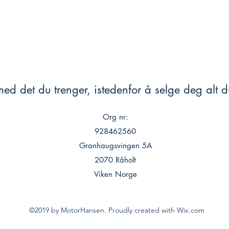
ed det du trenger, istedenfor å selge deg alt du
Org nr:
928462560
Granhaugsvingen 5A
2070 Råholt
Viken Norge
©2019 by MotorHansen. Proudly created with Wix.com