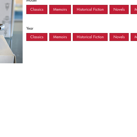
Model
Classics
Memoirs
Historical Fiction
Novels
M
Year
Classics
Memoirs
Historical Fiction
Novels
M