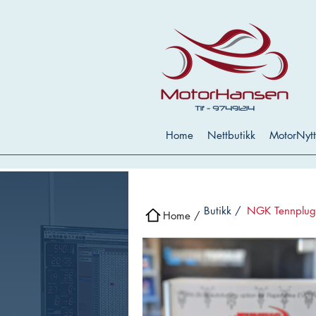
Home
Nettbutikk
MotorNytt
Butikk /
NGK Tennplu
Home /