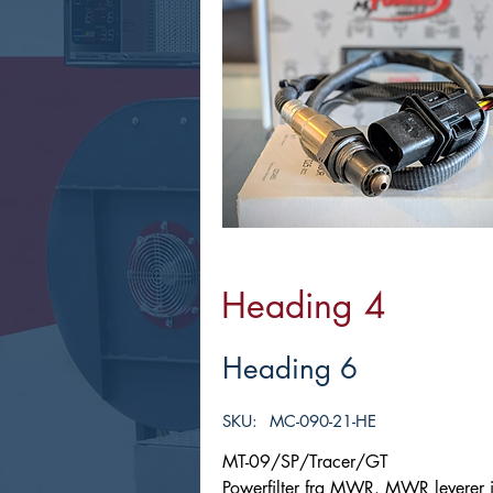
Heading 4
Heading 6
SKU:
MC-090-21-HE
MT-09/SP/Tracer/GT
Powerfilter fra MWR. MWR leverer inn