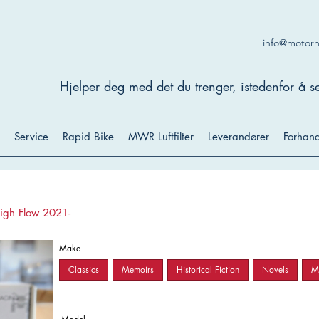
info@motor
Hjelper deg med det du trenger, istedenfor å se
Service
Rapid Bike
MWR Luftfilter
Leverandører
Forhand
gh Flow 2021-
Make
Classics
Memoirs
Historical Fiction
Novels
My