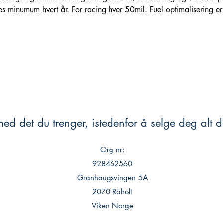
es minumum hvert år. For racing hver 50mil. Fuel optimalisering e
ed det du trenger, istedenfor å selge deg alt du
Org nr:
928462560
Granhaugsvingen 5A
2070 Råholt
Viken Norge