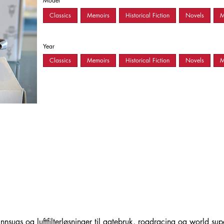
Model
Classics
Memoirs
Historical Fiction
Novels
M
Year
Classics
Memoirs
Historical Fiction
Novels
M
sugs og luftfilterløsninger til gatebruk, roadracing og world sup