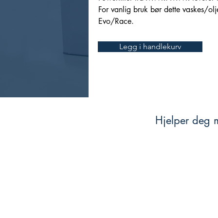
For vanlig bruk bør dette vaskes/olj
Evo/Race.
Legg i handlekurv
Hjelper deg m