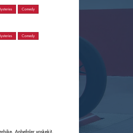
ysteries
Comedy
ysteries
Comedy
erbike. Anbefaler vaskekit.