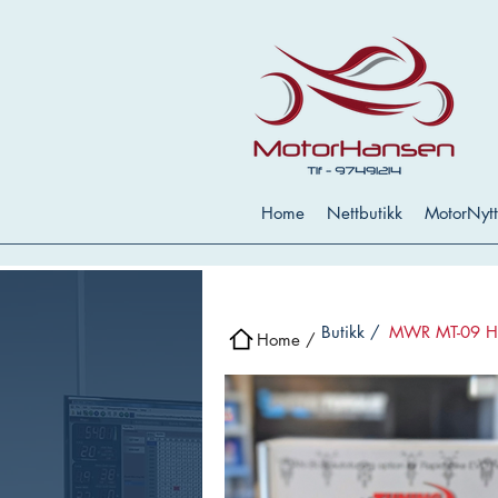
Home
Nettbutikk
MotorNytt
Butikk /
MWR MT-09 Hi
Home /