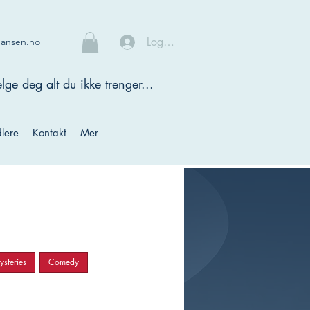
Logg inn
hansen.no
lge deg alt du ikke trenger...
lere
Kontakt
Mer
steries
Comedy