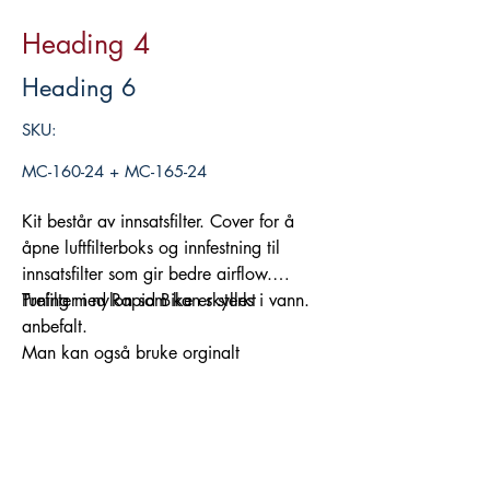
Heading 4
Heading 6
SKU:
MC-160-24 + MC-165-24
Kit består av innsatsfilter. Cover for å
åpne luftfilterboks og innfestning til
innsatsfilter som gir bedre airflow.
Prefilter i nylon som kan skylles i vann.
Tuning med Rapid Bike er sterkt
anbefalt.
Man kan også bruke orginalt
innsatsfilter. Spesifiser dette ved
bestilling.
Legg i handlekurv