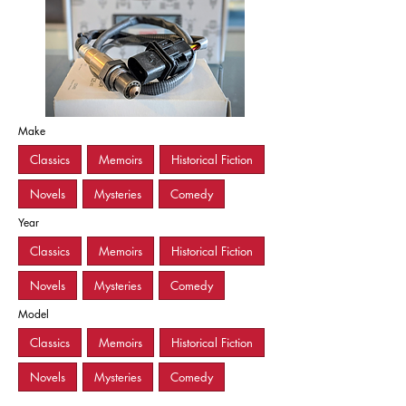
Make
Classics
Memoirs
Historical Fiction
Novels
Mysteries
Comedy
Year
Classics
Memoirs
Historical Fiction
Novels
Mysteries
Comedy
Model
Classics
Memoirs
Historical Fiction
Novels
Mysteries
Comedy