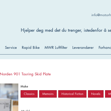
info@motor
Hjelper deg med det du trenger, istedenfor å se
Service
Rapid Bike
MWR Luftfilter
Leverandører
Forhand
 Norden 901 Touring Skid Plate
Make
Classics
Memoirs
Historical Fiction
Novels
My