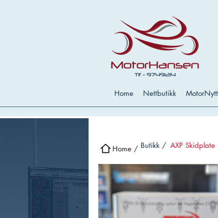
Home
Nettbutikk
MotorNytt
Butikk /
AXP Skidplate
Home /