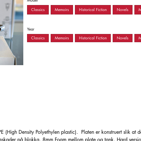
Model
Classics
Memoirs
Historical Fiction
Novels
M
Year
Classics
Memoirs
Historical Fiction
Novels
M
High Density Polyethylen plastic). Platen er konstruert slik at d
slagskader på blokka. 8mm Foam mellom plate og tank. Hard vers