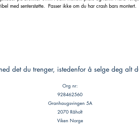
tibel med senterstøtte. Passer ikke om du har crash bars montert.
ed det du trenger, istedenfor å selge deg alt du
Org nr:
928462560
Granhaugsvingen 5A
2070 Råholt
Viken Norge