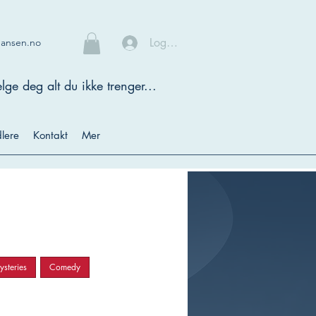
Logg inn
hansen.no
lge deg alt du ikke trenger...
lere
Kontakt
Mer
steries
Comedy