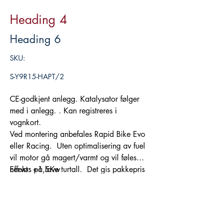
Heading 4
Heading 6
SKU:
S-Y9R15-HAPT/2
CE-godkjent anlegg. Katalysator følger
med i anlegg. . Kan registreres i
vognkort.
Ved montering anbefales Rapid Bike Evo
eller Racing. Uten optimalisering av fuel
vil motor gå magert/varmt og vil føles
nervøs på lave turtall. Det gis pakkepris
Effekt: +1,5Kw
ved kjøp av eksos, tuning fra Rapid og
Torque: +1,3Nm
luftfilter fra MWR. Dette anlegget passer
sammen med orginale sidevesker og
Legg i handlekurv
midtstøtte.