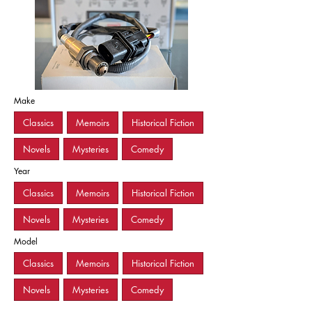
Make
Classics
Memoirs
Historical Fiction
Novels
Mysteries
Comedy
Year
Classics
Memoirs
Historical Fiction
Novels
Mysteries
Comedy
Model
Classics
Memoirs
Historical Fiction
Novels
Mysteries
Comedy