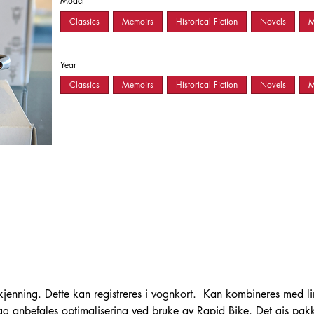
Model
Classics
Memoirs
Historical Fiction
Novels
M
Year
Classics
Memoirs
Historical Fiction
Novels
M
jenning. Dette kan registreres i vognkort. Kan kombineres med lin
g anbefales optimalisering ved bruke av Rapid Bike. Det gis pakke