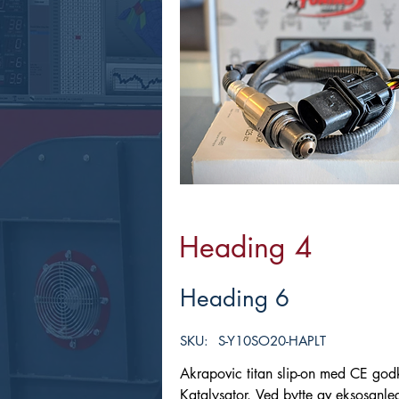
Heading 4
Heading 6
SKU:
S-Y10SO20-HAPLT
Akrapovic titan slip-on med CE godk
Katalysator. Ved bytte av eksosanleg