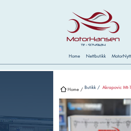
Home
Nettbutikk
MotorNytt
Butikk /
Akrapovic Mt-
Home /