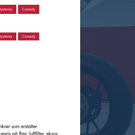
ysteries
Comedy
ysteries
Comedy
krør som erstatter
pris på Bmc luftfilter, eksos