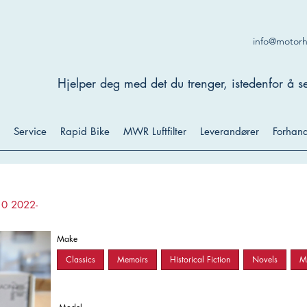
info@motor
Hjelper deg med det du trenger, istedenfor å se
Service
Rapid Bike
MWR Luftfilter
Leverandører
Forhand
10 2022-
Make
Classics
Memoirs
Historical Fiction
Novels
My