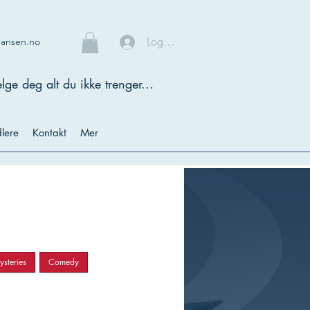
Logg inn
hansen.no
lge deg alt du ikke trenger...
lere
Kontakt
Mer
steries
Comedy