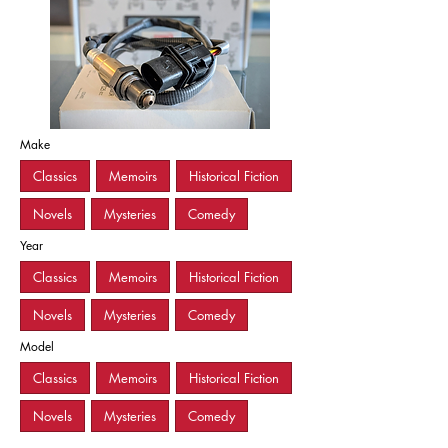
Make
Classics
Memoirs
Historical Fiction
Novels
Mysteries
Comedy
Year
Classics
Memoirs
Historical Fiction
Novels
Mysteries
Comedy
Model
Classics
Memoirs
Historical Fiction
Novels
Mysteries
Comedy