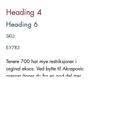
Heading 4
Heading 6
SKU:
E-Y7R3
Tenere 700 har mye restriksjoner i
orginal eksos. Ved bytte til Akrapovic
grenrør åpner du for en god del mer
torque i mid.range. Sammen med denne
Legg i handlekurv
og slipon bør Rapid Bike Evo eller Race
benyttes. Ellers vil motor gå magert. Det
gis pakkepris på eksos og tuning kjøpt
samtidig. Ved kjøp av Akrapovic eksos
programmerer vi egne Akrapovic
mapping i Rapid ECU.