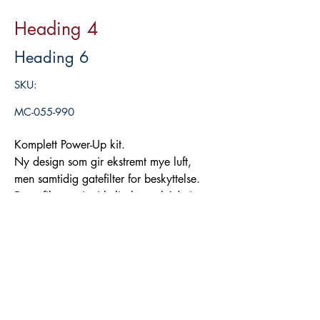
Heading 4
Heading 6
SKU:
MC-055-990
Komplett Power-Up kit.
Ny design som gir ekstremt mye luft,
men samtidig gatefilter for beskyttelse.
Dette filteret gir virkelig boost både i
mellomregisteret og topppregisteret.
Legg i handlekurv
Tuniung ved bruk av Rapid Bike Evo2
eller Racing2 er et must.