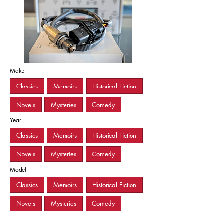
Make
Classics
Memoirs
Historical Fiction
Novels
Mysteries
Comedy
Year
Classics
Memoirs
Historical Fiction
Novels
Mysteries
Comedy
Model
Classics
Memoirs
Historical Fiction
Novels
Mysteries
Comedy