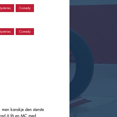
ysteries
Comedy
ysteries
Comedy
men kanskje den største 
 grad å få en MC med 