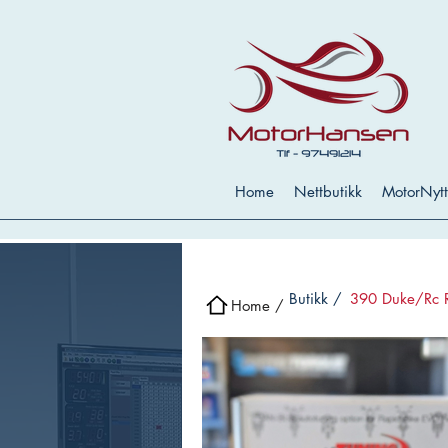
Home
Nettbutikk
MotorNytt
Butikk /
390 Duke/Rc 
Home /