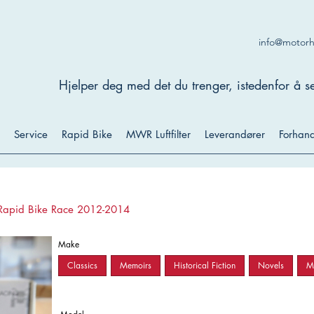
info@motor
Hjelper deg med det du trenger, istedenfor å se
Service
Rapid Bike
MWR Luftfilter
Leverandører
Forhand
Rapid Bike Race 2012-2014
Make
Classics
Memoirs
Historical Fiction
Novels
My