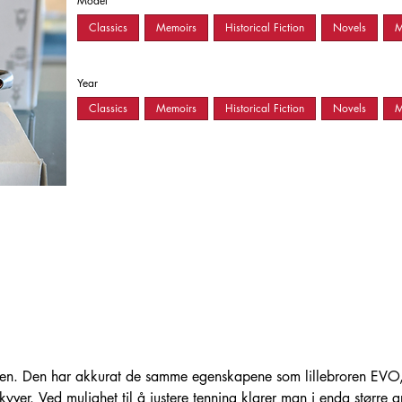
Model
Classics
Memoirs
Historical Fiction
Novels
M
Year
Classics
Memoirs
Historical Fiction
Novels
M
ven. Den har akkurat de samme egenskapene som lillebroren EVO, 
rskyver. Ved mulighet til å justere tenning klarer man i enda større