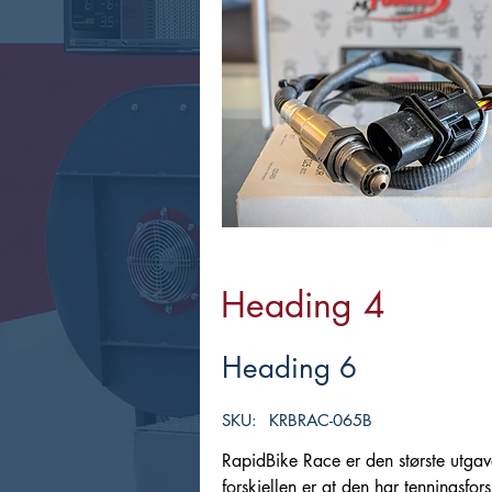
Heading 4
Heading 6
SKU:
KRBRAC-065B
RapidBike Race er den største utga
forskjellen er at den har tenningsfo