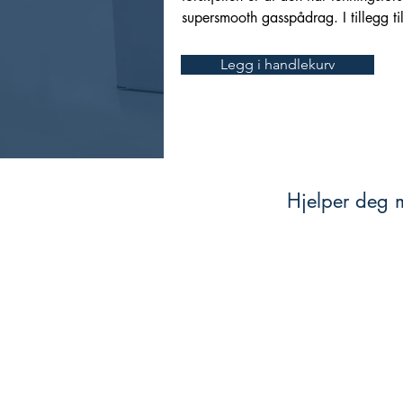
supersmooth gasspådrag. I tillegg t
Launch Control, og Pit-limiter. Kom
Legg i handlekurv
Hjelper deg m