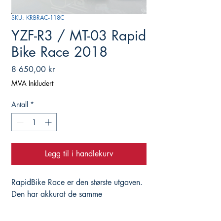
SKU: KRBRAC-118C
YZF-R3 / MT-03 Rapid
Bike Race 2018
Pris
8 650,00 kr
MVA Inkludert
Antall
*
Legg til i handlekurv
RapidBike Race er den største utgaven. 
Den har akkurat de samme 
egenskapene som lillebroren EVO, men 
kanskje den største forskjellen er at den 