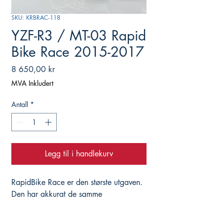
SKU: KRBRAC-118
YZF-R3 / MT-03 Rapid
Bike Race 2015-2017
Pris
8 650,00 kr
MVA Inkludert
Antall
*
Legg til i handlekurv
RapidBike Race er den største utgaven. 
Den har akkurat de samme 
egenskapene som lillebroren EVO, men 
kanskje den største forskjellen er at den 