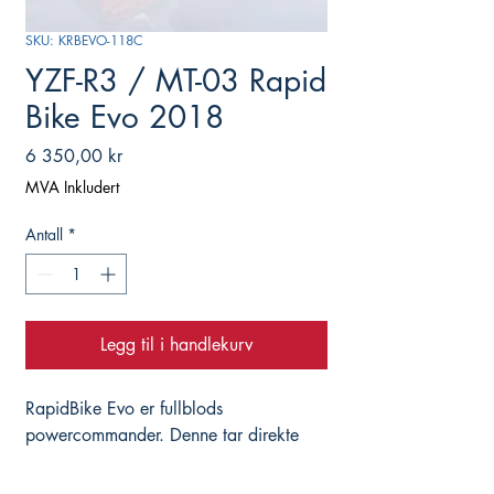
SKU: KRBEVO-118C
YZF-R3 / MT-03 Rapid
Bike Evo 2018
Pris
6 350,00 kr
MVA Inkludert
Antall
*
Legg til i handlekurv
RapidBike Evo er fullblods 
powercommander. Denne tar direkte 
kontroll over injektorene, til og med på 
motorsykler som opererer med doble 