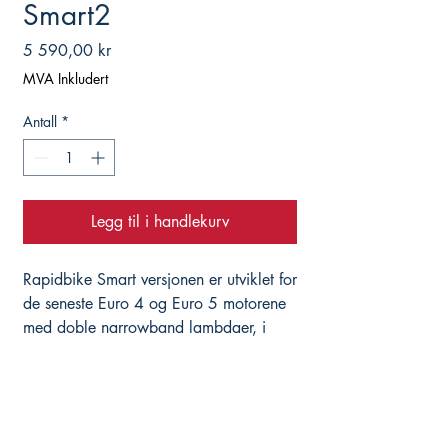
Smart2
Pris
5 590,00 kr
MVA Inkludert
Antall
*
Legg til i handlekurv
Rapidbike Smart versjonen er utviklet for
de seneste Euro 4 og Euro 5 motorene
med doble narrowband lambdaer, i
tillegg til wideband lambda. Dette
gjelder for eksempel nye BMW 1250,
S1000R/XR/RR, Ducati Multistrada V4
etc. På samme måte som Evo og Race
tar Smart over lambda-styringen, og