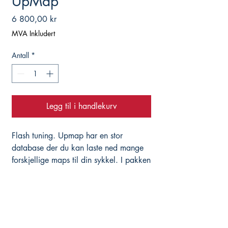
UpMap
Pris
6 800,00 kr
MVA Inkludert
Antall
*
Legg til i handlekurv
Flash tuning. Upmap har en stor
database der du kan laste ned mange
forskjellige maps til din sykkel. I pakken
følger det med 1 gratis map. Om man
ønsker å bytte map gjøres dette rett i
app. Det er også enkelt å konfigurere
sykkel tilbake til orginal stand.
Med Upmap kan man også kjøre