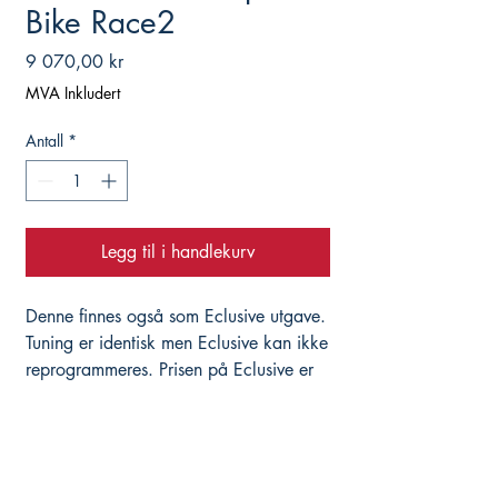
Bike Race2
Pris
9 070,00 kr
MVA Inkludert
Antall
*
Legg til i handlekurv
Denne finnes også som Eclusive utgave.
Tuning er identisk men Eclusive kan ikke
reprogrammeres. Prisen på Eclusive er
7500. Lagerlegges ikke, så denne
bestilles pr email. Noe leveringstid må
påberegnes.