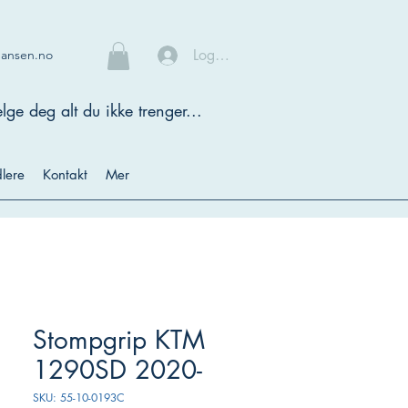
Logg inn
hansen.no
lge deg alt du ikke trenger...
lere
Kontakt
Mer
Stompgrip KTM
1290SD 2020-
SKU: 55-10-0193C