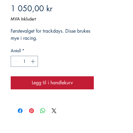
Pris
1 050,00 kr
MVA Inkludert
Førstevalget for trackdays. Disse brukes
mye i racing.
Antall
*
Legg til i handlekurv