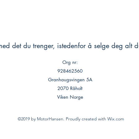
ed det du trenger, istedenfor å selge deg alt du
Org nr:
928462560
Granhaugsvingen 5A
2070 Råholt
Viken Norge
©2019 by MotorHansen. Proudly created with Wix.com