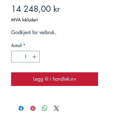
Pris
14 248,00 kr
MVA Inkludert
Godkjent for veibruk.
Antall
*
Legg til i handlekurv