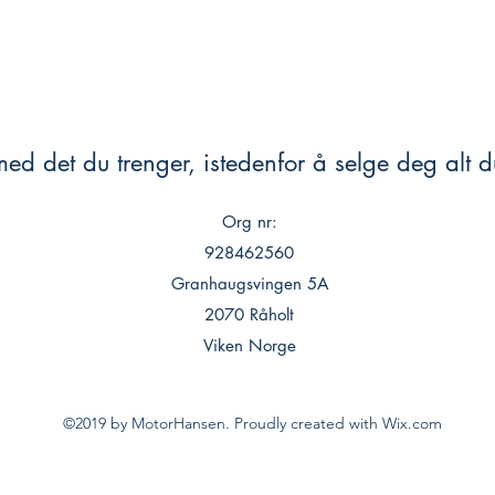
ed det du trenger, istedenfor å selge deg alt du
Org nr:
928462560
Granhaugsvingen 5A
2070 Råholt
Viken Norge
©2019 by MotorHansen. Proudly created with Wix.com