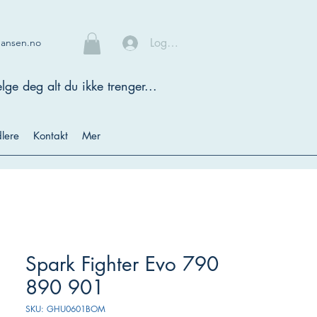
Logg inn
hansen.no
lge deg alt du ikke trenger...
lere
Kontakt
Mer
Spark Fighter Evo 790
890 901
SKU: GHU0601BOM