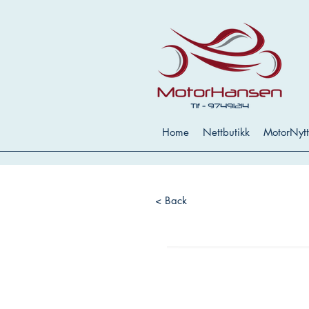
Home
Nettbutikk
MotorNytt
< Back