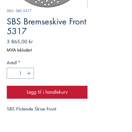
SKU: SBS 5317
SBS Bremseskive Front
5317
Pris
3 865,00 kr
MVA Inkludert
Antall
*
Legg til i handlekurv
SBS Flytende Skive Front