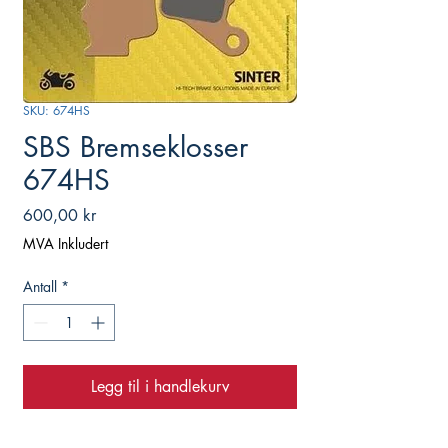
SKU: 674HS
SBS Bremseklosser
674HS
Pris
600,00 kr
MVA Inkludert
Antall
*
Legg til i handlekurv
Street Sinter Klosser Foran