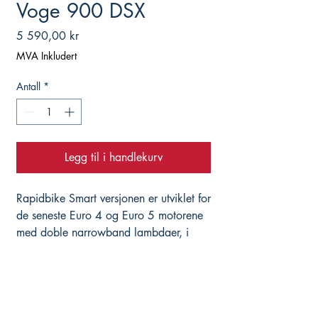
Voge 900 DSX
Pris
5 590,00 kr
MVA Inkludert
Antall
*
Legg til i handlekurv
Rapidbike Smart versjonen er utviklet for
de seneste Euro 4 og Euro 5 motorene
med doble narrowband lambdaer, i
tillegg til wideband lambda. Dette
gjelder for eksempel nye BMW 1250,
S1000R/XR/RR, Ducati Multistrada V4
etc. På samme måte som Evo og Race
tar Smart over lambda-styringen, og