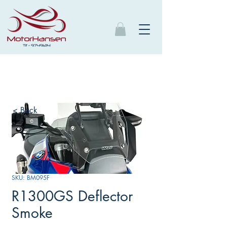
< Back
SKU: BM095F
R1300GS Deflector
Smoke