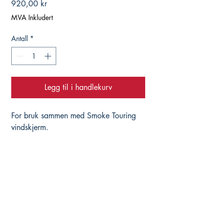
Pris
920,00 kr
MVA Inkludert
Antall
*
Legg til i handlekurv
For bruk sammen med Smoke Touring
vindskjerm.
Hjelper deg med det du trenger, istedenfor å
selge deg alt du ikke trenger...