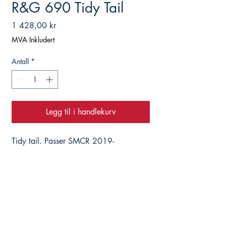
R&G 690 Tidy Tail
Pris
1 428,00 kr
MVA Inkludert
Antall
*
Legg til i handlekurv
Tidy tail. Passer SMCR 2019-
Hjelper deg med det du trenger, istedenfor å
selge deg alt du ikke trenger...