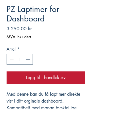
PZ Laptimer for
Dashboard
Pris
3 250,00 kr
MVA Inkludert
Antall
*
Legg til i handlekurv
Med denne kan du få laptimer direkte
vist i ditt orginale dashboard.
Kompatibelt med mange forskjellige
modeller. Koblingsskjema medfølger.