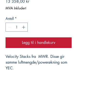
Pris
13 358,00 kr
MVA Inkludert
Antall
*
Legg til i handlekurv
Velocity Stacks fra MWR. Disse gir
samme luftmengde/powerøkning som
YEC.
Hjelper deg med det du trenger, istedenfor å
selge deg alt du ikke trenger...