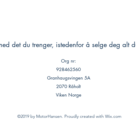
ed det du trenger, istedenfor å selge deg alt du
Org nr:
928462560
Granhaugsvingen 5A
2070 Råholt
Viken Norge
©2019 by MotorHansen. Proudly created with Wix.com