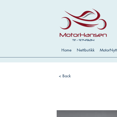
Home
Nettbutikk
MotorNytt
< Back