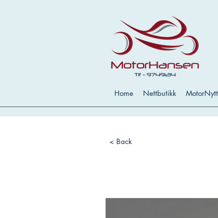
Home
Nettbutikk
MotorNytt
< Back