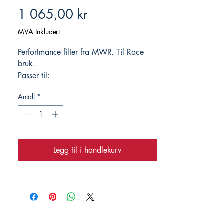
Pris
1 065,00 kr
MVA Inkludert
Perfortmance filter fra MWR. Til Race
bruk.
Passer til:
RC 125/250/390 → ’22/’24
Antall
*
Duke 125/250/390 → ’17/’24
Legg til i handlekurv