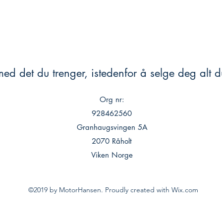
ed det du trenger, istedenfor å selge deg alt du
Org nr:
928462560
Granhaugsvingen 5A
2070 Råholt
Viken Norge
©2019 by MotorHansen. Proudly created with Wix.com