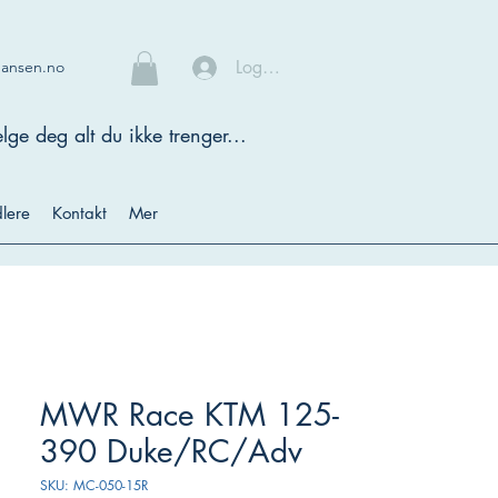
Logg inn
hansen.no
lge deg alt du ikke trenger...
lere
Kontakt
Mer
MWR Race KTM 125-
390 Duke/RC/Adv
SKU: MC-050-15R