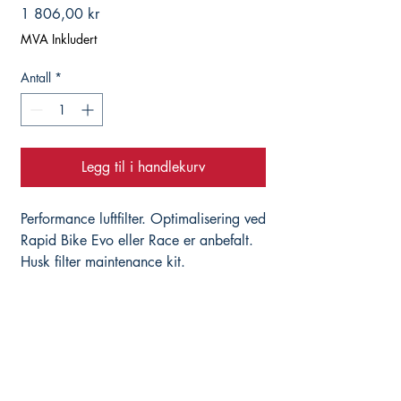
Pris
1 806,00 kr
MVA Inkludert
Antall
*
Legg til i handlekurv
Performance luftfilter. Optimalisering ved
Rapid Bike Evo eller Race er anbefalt.
Husk filter maintenance kit.
R6 2008-
Hjelper deg med det du trenger, istedenfor å