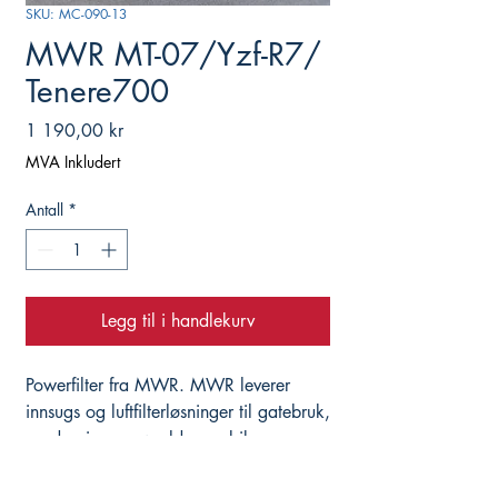
SKU: MC-090-13
MWR MT-07/Yzf-R7/
Tenere700
Pris
1 190,00 kr
MVA Inkludert
Antall
*
Legg til i handlekurv
Powerfilter fra MWR. MWR leverer
innsugs og luftfilterløsninger til gatebruk,
roadracing og world superbike.
Anbefaler vaskekit. For vanlig bruk bør
dette vaskes/oljes minumum hvert år.