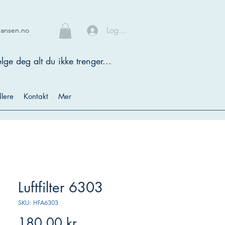
Logg inn
hansen.no
lge deg alt du ikke trenger...
lere
Kontakt
Mer
Luftfilter 6303
SKU: HFA6303
Pris
180,00 kr