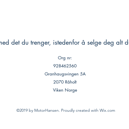
ed det du trenger, istedenfor å selge deg alt du
Org nr:
928462560
Granhaugsvingen 5A
2070 Råholt
Viken Norge
©2019 by MotorHansen. Proudly created with Wix.com