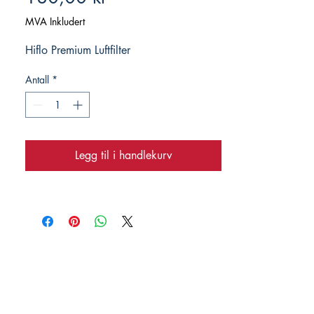
MVA Inkludert
Hiflo Premium Luftfilter
Antall
*
Legg til i handlekurv