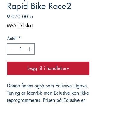
Rapid Bike Race2
Pris
9 070,00 kr
MVA Inkludert
Antall
*
Legg til i handlekurv
Denne finnes også som Eclusive utgave.
Tuning er identisk men Eclusive kan ikke
reprogrammeres. Prisen på Eclusive er
7500. Lagerlegges ikke, så denne
bestilles pr email. Noe leveringstid må
påberegnes.