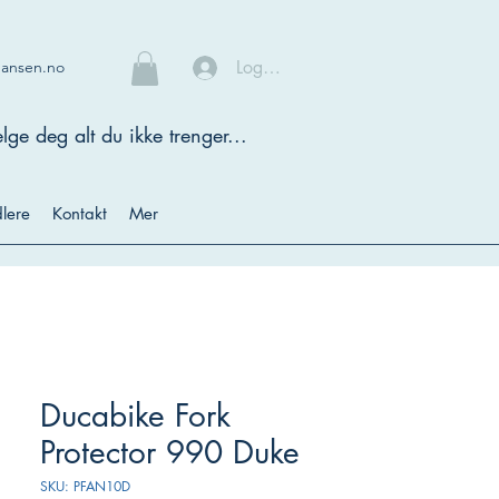
Logg inn
hansen.no
lge deg alt du ikke trenger...
lere
Kontakt
Mer
Ducabike Fork
Protector 990 Duke
SKU: PFAN10D