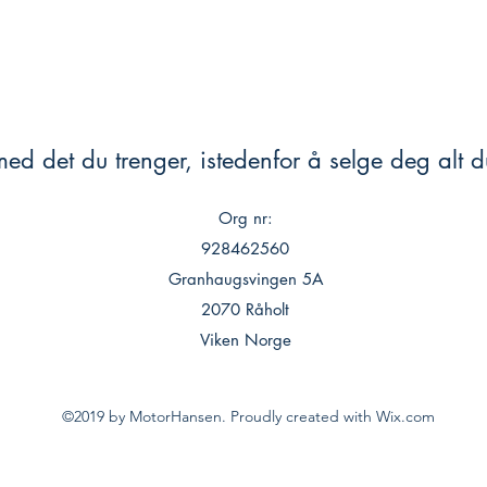
ed det du trenger, istedenfor å selge deg alt du
Org nr:
928462560
Granhaugsvingen 5A
2070 Råholt
Viken Norge
©2019 by MotorHansen. Proudly created with Wix.com