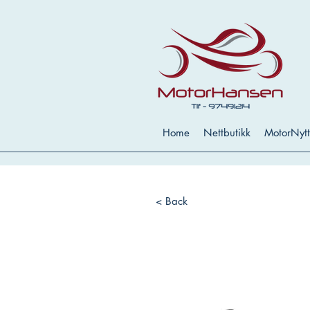
Home
Nettbutikk
MotorNytt
< Back