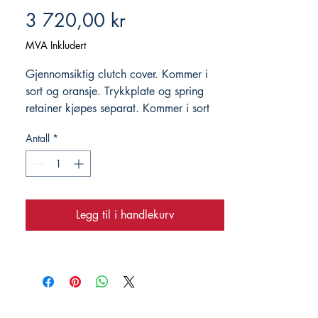
Pris
3 720,00 kr
MVA Inkludert
Gjennomsiktig clutch cover. Kommer i
sort og oransje. Trykkplate og spring
retainer kjøpes separat. Kommer i sort
og oransje. Oppgi farge ved bestilling.
Antall
*
Legg til i handlekurv