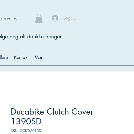
Logg inn
hansen.no
lge deg alt du ikke trenger...
lere
Kontakt
Mer
Ducabike Clutch Cover
1390SD
SKU: CCKTM01DD