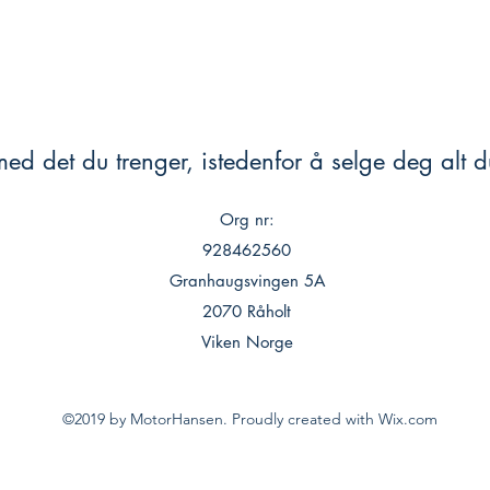
ed det du trenger, istedenfor å selge deg alt du
Org nr:
928462560
Granhaugsvingen 5A
2070 Råholt
Viken Norge
©2019 by MotorHansen. Proudly created with Wix.com