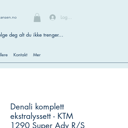
Logg inn
hansen.no
lge deg alt du ikke trenger...
lere
Kontakt
Mer
Denali komplett
ekstralyssett - KTM
1290 Super Adv R/S