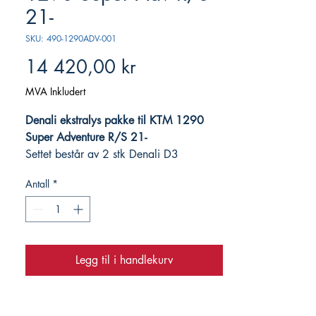
21-
SKU: 490-1290ADV-001
Pris
14 420,00 kr
MVA Inkludert
Denali ekstralys pakke til KTM 1290
Super Adventure R/S 21-
Settet består av 2 stk Denali D3
ekstralys, CanSmart CanBus-adapter og
Antall
*
brakett for montering ved siden av
hovedlykta.
Denali D3 er runde, kompakte ekstralys
med god lysstyrke på hele 2100 lumen
Legg til i handlekurv
pr lykt.
CanSmart adapter: