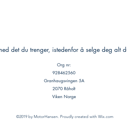
ed det du trenger, istedenfor å selge deg alt du
Org nr:
928462560
Granhaugsvingen 5A
2070 Råholt
Viken Norge
©2019 by MotorHansen. Proudly created with Wix.com