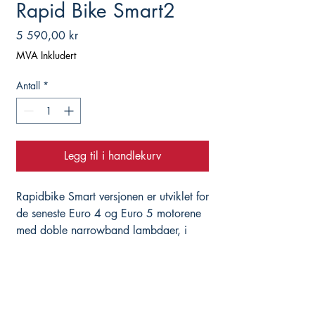
Rapid Bike Smart2
Pris
5 590,00 kr
MVA Inkludert
Antall
*
Legg til i handlekurv
Rapidbike Smart versjonen er utviklet for
de seneste Euro 4 og Euro 5 motorene
med doble narrowband lambdaer, i
tillegg til wideband lambda. Dette
gjelder for eksempel nye BMW 1250,
S1000R/XR/RR, Ducati Multistrada V4
etc. På samme måte som Evo og Race
tar Smart over lambda-styringen, og