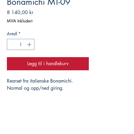
Bonamichi MT-09
Pris
8 140,00 kr
MVA Inkludert
Antall
*
Legg til i handlekurv
Rearset fra italienske Bonamichi.
Normal og opp/ned giring.
Info fra produsent:
Bonamici Racing parts are made of
aeronautical aluminum and finished
with a hard anodizing treatment to
increase the surface characteristics,