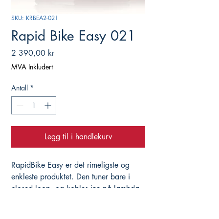
SKU: KRBEA2-021
Rapid Bike Easy 021
Pris
2 390,00 kr
MVA Inkludert
Antall
*
Legg til i handlekurv
RapidBike Easy er det rimeligste og 
enkleste produktet. Den tuner bare i 
closed loop, og kobles inn på lambda 
signalet direkte. Dette gjør igjen at ECU 
styrer injectorer til å gi mer bensin. Fin 