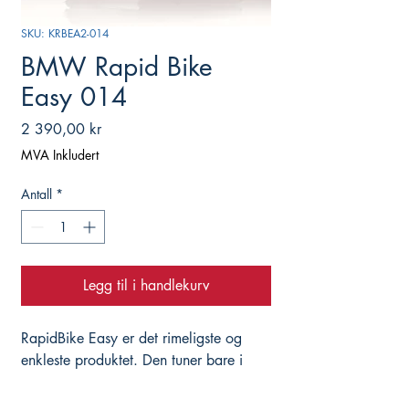
SKU: KRBEA2-014
BMW Rapid Bike
Easy 014
Pris
2 390,00 kr
MVA Inkludert
Antall
*
Legg til i handlekurv
RapidBike Easy er det rimeligste og 
enkleste produktet. Den tuner bare i 
closed loop, og kobles inn på lambda 
signalet direkte. Dette gjør igjen at ECU 