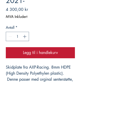
2021-
Pris
4 300,00 kr
MVA Inkludert
Antall
*
Legg til i handlekurv
Skidplate fra AXP-Racing. 8mm HDPE
(High Density Polyethylen plastic).
Denne passer med orginal senterstøtte,
orginal crash bars og eksos. Noe
modifisering må påberegnes med
uorginal senterstøtte/crashbar.