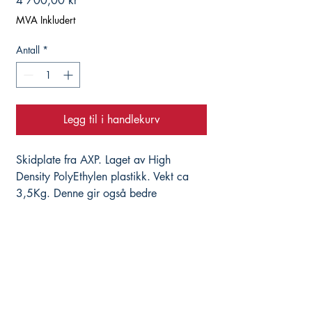
4 700,00 kr
MVA Inkludert
Antall
*
Legg til i handlekurv
Skidplate fra AXP. Laget av High
Density PolyEthylen plastikk. Vekt ca
3,5Kg. Denne gir også bedre
beskyttelse mpt vannpumpe på vesntre
side. Platen passer sykler der du bruker
SW-Motech crash bar. Disse får du
også kjøpt her i nettbutikken.
Hjelper deg med det du trenger, istedenfor å
selge deg alt du ikke trenger...