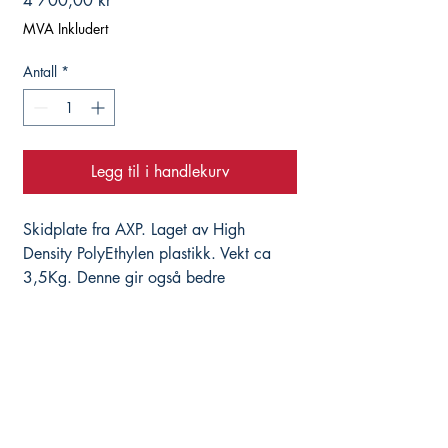
4 700,00 kr
MVA Inkludert
Antall
*
Legg til i handlekurv
Skidplate fra AXP. Laget av High
Density PolyEthylen plastikk. Vekt ca
3,5Kg. Denne gir også bedre
beskyttelse mpt vannpumpe på vesntre
side. Platen passer sykler der du bruker
Hepco & Becker crash bar. Disse får du
også kjøpt her i nettbutikken.
Hjelper deg med det du trenger, istedenfor å
selge deg alt du ikke trenger...