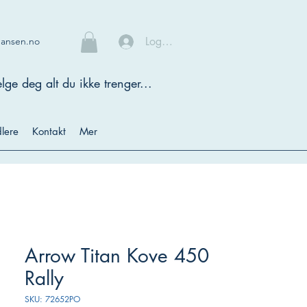
Logg inn
hansen.no
lge deg alt du ikke trenger...
lere
Kontakt
Mer
Arrow Titan Kove 450
Rally
SKU: 72652PO