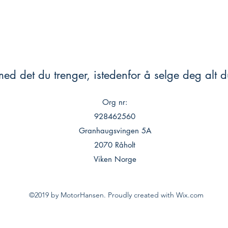
ed det du trenger, istedenfor å selge deg alt du
Org nr:
928462560
Granhaugsvingen 5A
2070 Råholt
Viken Norge
©2019 by MotorHansen. Proudly created with Wix.com