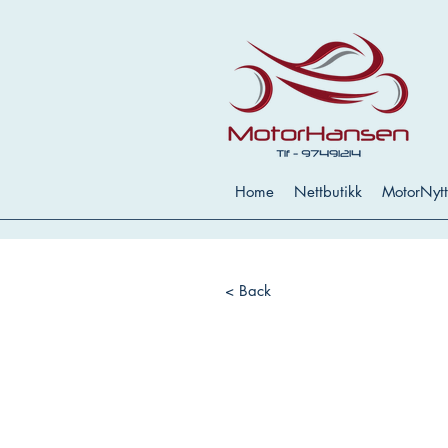
Home
Nettbutikk
MotorNytt
< Back