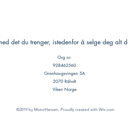
ed det du trenger, istedenfor å selge deg alt du
Org nr:
928462560
Granhaugsvingen 5A
2070 Råholt
Viken Norge
©2019 by MotorHansen. Proudly created with Wix.com