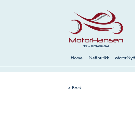
Home
Nettbutikk
MotorNytt
< Back