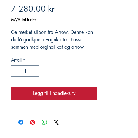
Pris
7 280,00 kr
MVA Inkludert
Ce merket slipon fra Arrow. Denne kan
du få godkjent i vognkortet. Passer
sammen med orginal kat og arrow
decat. Anbefaler ved bytte av eksos
Antall
*
tuning med Rapid Bike Evo eller Race.
Kjøper du luftfilter, eksos og tuning
samtidig gis det pakkepris.
Legg til i handlekurv