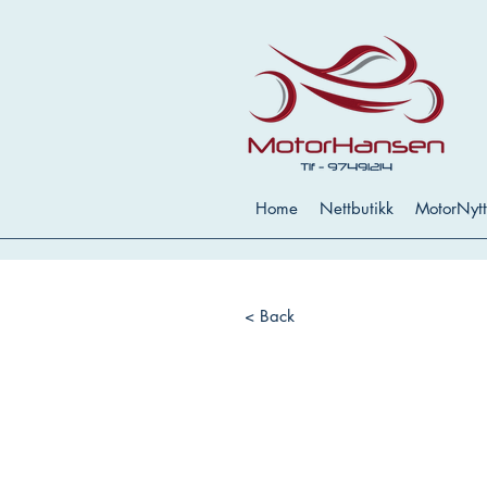
Home
Nettbutikk
MotorNytt
< Back