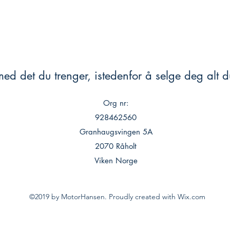
ed det du trenger, istedenfor å selge deg alt du
Org nr:
928462560
Granhaugsvingen 5A
2070 Råholt
Viken Norge
©2019 by MotorHansen. Proudly created with Wix.com