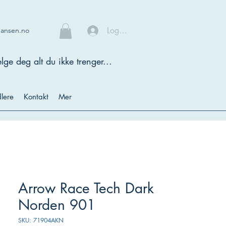
Logg inn
hansen.no
lge deg alt du ikke trenger...
lere
Kontakt
Mer
Arrow Race Tech Dark
Norden 901
SKU: 71904AKN