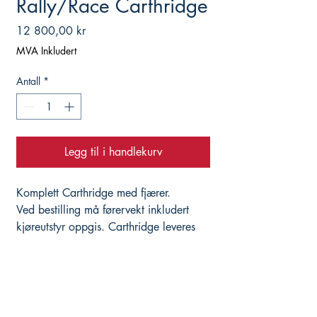
Rally/Race Carthridge
Pris
12 800,00 kr
MVA Inkludert
Antall
*
Legg til i handlekurv
Komplett Carthridge med fjærer.
Ved bestilling må førervekt inkludert
kjøreutstyr oppgis. Carthridge leveres
ferdig oppsatt til din kjørevekt.
Kit inneholder korrekt Øhlins olje for
dette oppsett.