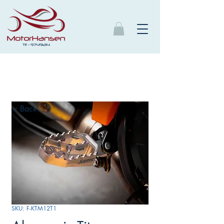
< Back
SKU: F-KTM12T1