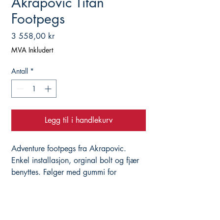
Akrapovic Titan
Footpegs
Pris
3 558,00 kr
MVA Inkludert
Antall
*
Legg til i handlekurv
Adventure footpegs fra Akrapovic.
Enkel installasjon, orginal bolt og fjær
benyttes. Følger med gummi for
vibrasjonsdemping.