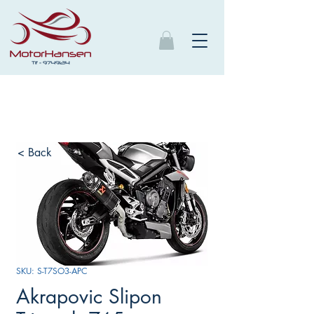
< Back
SKU: S-T7SO3-APC
Akrapovic Slipon