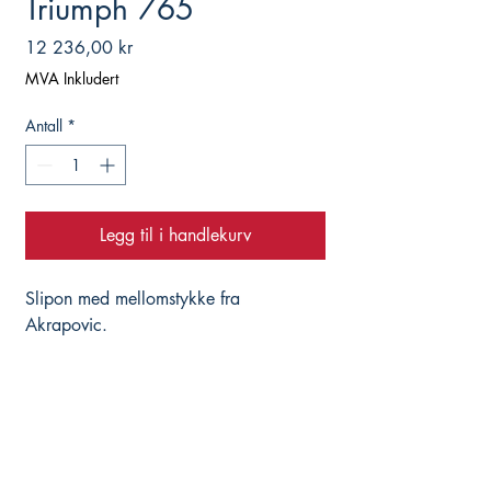
Triumph 765
Pris
12 236,00 kr
MVA Inkludert
Antall
*
Legg til i handlekurv
Slipon med mellomstykke fra
Akrapovic.
Hjelper deg med det du trenger, istedenfor å