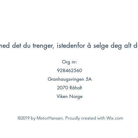
ed det du trenger, istedenfor å selge deg alt du
Org nr:
928462560
Granhaugsvingen 5A
2070 Råholt
Viken Norge
©2019 by MotorHansen. Proudly created with Wix.com