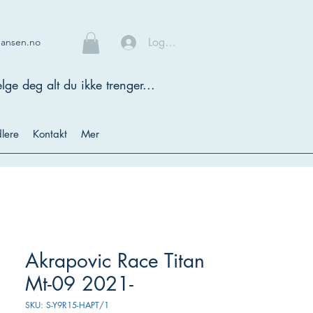
Logg inn
hansen.no
lge deg alt du ikke trenger...
lere
Kontakt
Mer
Akrapovic Race Titan
Mt-09 2021-
SKU: S-Y9R15-HAPT/1