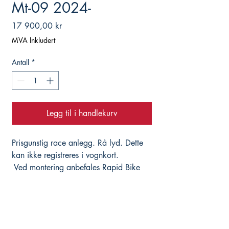
Mt-09 2024-
Pris
17 900,00 kr
MVA Inkludert
Antall
*
Legg til i handlekurv
Prisgunstig race anlegg. Rå lyd. Dette
kan ikke registreres i vognkort.
Ved montering anbefales Rapid Bike
Evo eller Racing. Uten optimalisering
av fuel vil motor gå magert/varmt og vil
føles nervøs på lave turtall. Det gis
pakkepris ved kjøp av eksos, tuning fra
Rapid og luftfilter fra BMC. Dette