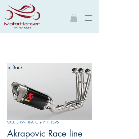
< Back
SKU: S-Y9R18-APC + P-HF1595
Akrapovic Race line